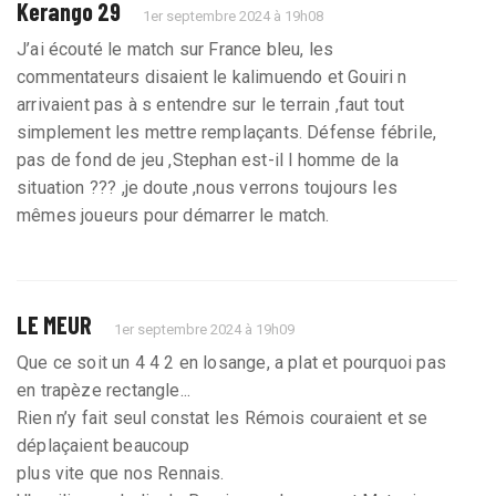
Kerango 29
1er septembre 2024 à 19h08
J’ai écouté le match sur France bleu, les
commentateurs disaient le kalimuendo et Gouiri n
arrivaient pas à s entendre sur le terrain ,faut tout
simplement les mettre remplaçants. Défense fébrile,
pas de fond de jeu ,Stephan est-il l homme de la
situation ??? ,je doute ,nous verrons toujours les
mêmes joueurs pour démarrer le match.
LE MEUR
1er septembre 2024 à 19h09
Que ce soit un 4 4 2 en losange, a plat et pourquoi pas
en trapèze rectangle...
Rien n’y fait seul constat les Rémois couraient et se
déplaçaient beaucoup
plus vite que nos Rennais.