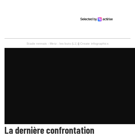
Stade rennais - Metz : les buts (L1)
|
Create infographics
La dernière confrontation