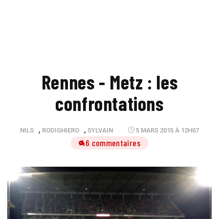
Rennes - Metz : les
confrontations
,
,
NILS
RODIGHIERO
SYLVAIN
5 MARS 2015 À 12H07
46 commentaires