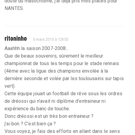
doute du masochisme, j’ai déjà pris mes places pour
NANTES.
ritoninho
5 mars 2015 à 12h53
Aaahhh la saison 2007-2008...
Que de beaux souvenirs, sûrement le meilleur
championnat de tous les temps pour le stade rennais
(4ème avec la ligue des champions envolée à la
dernière seconde et volée par les toulousains sur tapis
vert).
Cette équipe jouait un football de rêve sous les ordres
de dréossi qui n’avait ni diplôme d’entraineur ni
expérience du banc de touche.
Donc dréossi est un très bon entraineur ?
j’ai bon ? C’est bien ça ?
Vous voyez, je fais des efforts en allant dans le sens