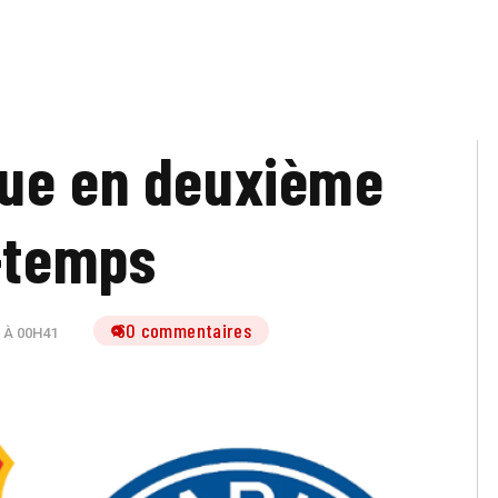
ue en deuxième
-temps
60 commentaires
 À 00H41