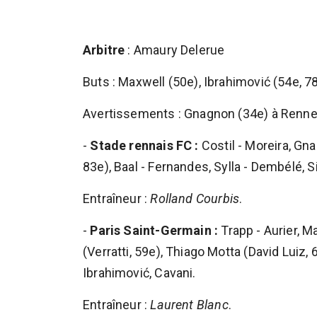
Arbitre
: Amaury Delerue
Buts : Maxwell (50e), Ibrahimović (54e, 7
Avertissements : Gnagnon (34e) à Rennes.
-
Stade rennais FC :
Costil - Moreira, Gn
83e), Baal - Fernandes, Sylla - Dembélé, 
Entraîneur :
Rolland Courbis
.
-
Paris Saint-Germain :
Trapp - Aurier, M
(Verratti, 59e), Thiago Motta (David Luiz, 
Ibrahimović, Cavani.
Entraîneur :
Laurent Blanc
.