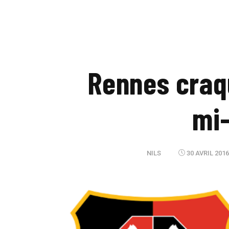
Rennes craq
mi
NILS
30 AVRIL 2016