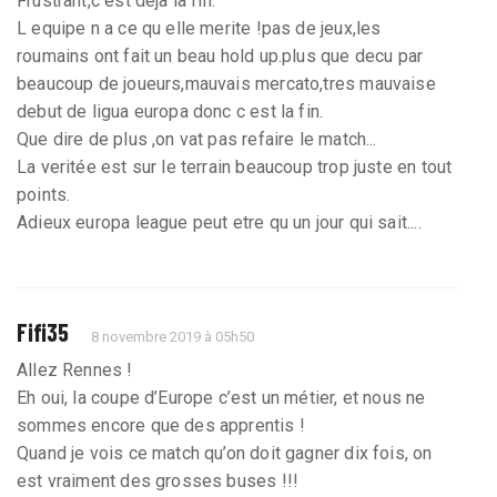
Frustrant,c est deja la fin.
L equipe n a ce qu elle merite !pas de jeux,les
roumains ont fait un beau hold up.plus que decu par
beaucoup de joueurs,mauvais mercato,tres mauvaise
debut de ligua europa donc c est la fin.
Que dire de plus ,on vat pas refaire le match...
La veritée est sur le terrain beaucoup trop juste en tout
points.
Adieux europa league peut etre qu un jour qui sait....
Fifi35
8 novembre 2019 à 05h50
Allez Rennes !
Eh oui, la coupe d’Europe c’est un métier, et nous ne
sommes encore que des apprentis !
Quand je vois ce match qu’on doit gagner dix fois, on
est vraiment des grosses buses !!!