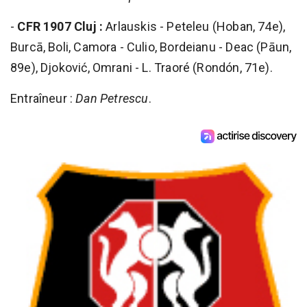
-
CFR 1907 Cluj :
Arlauskis - Peteleu (Hoban, 74e),
Burcā, Boli, Camora - Culio, Bordeianu - Deac (Pāun,
89e), Djoković, Omrani - L. Traoré (Rondón, 71e).
Entraîneur :
Dan Petrescu
.