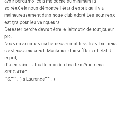
avoir perdu,moi cela me gâche au minimum la
soirée.Cela nous démontre l état d esprit qu il y a
malheureusement dans notre club adoré.Les sourires,c
est tjrs pour les vainqueurs.
Détester perdre devrait être le leitmotiv de tout joueur
pro.
Nous en sommes malheureusement très, très loin mais
c est aussi au coach Montanier d’ insuffler, cet état d
esprit,
d’ « entraîner » tout le monde dans le même sens.
SRFC ATAO.
PS.’’’’’’’’ ;-) à Laurence’’’’’’’’ :-)