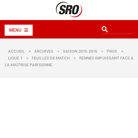
MENU
ACCUEIL
>
ARCHIVES
>
SAISON 2015-2016
>
PROS
>
LIGUE 1
>
FEUILLES DE MATCH
>
RENNES IMPUISSANT FACE À
LA MAÎTRISE PARISIENNE