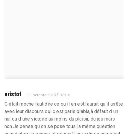
eristof
31 octobre 2015 à 07h16
C était moche faut dire ce qu il en est,faurait qu il arrête
avec leur discours oui c est paris blabla,à défaut d un
nul ou d une victoire au moins du plaisir, du jeu mais
non.Je pense qu on se pose tous la même question
quand ntep va revenir et gourcuff sera dispo comment