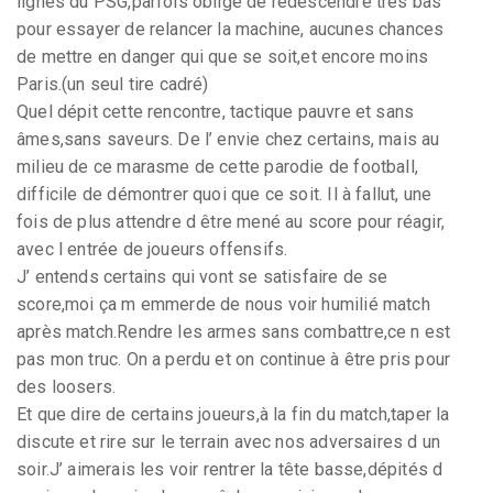
lignes du PSG,parfois obligé de redescendre très bas
pour essayer de relancer la machine, aucunes chances
de mettre en danger qui que se soit,et encore moins
Paris.(un seul tire cadré)
Quel dépit cette rencontre, tactique pauvre et sans
âmes,sans saveurs. De l’ envie chez certains, mais au
milieu de ce marasme de cette parodie de football,
difficile de démontrer quoi que ce soit. Il à fallut, une
fois de plus attendre d être mené au score pour réagir,
avec l entrée de joueurs offensifs.
J’ entends certains qui vont se satisfaire de se
score,moi ça m emmerde de nous voir humilié match
après match.Rendre les armes sans combattre,ce n est
pas mon truc. On a perdu et on continue à être pris pour
des loosers.
Et que dire de certains joueurs,à la fin du match,taper la
discute et rire sur le terrain avec nos adversaires d un
soir.J’ aimerais les voir rentrer la tête basse,dépités d