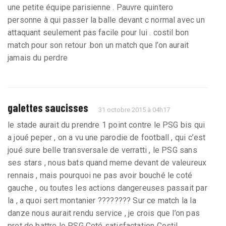
une petite équipe parisienne . Pauvre quintero
personne à qui passer la balle devant c normal avec un
attaquant seulement pas facile pour lui . costil bon
match pour son retour .bon un match que l’on aurait
jamais du perdre
galettes saucisses
31 octobre 2015 à 04h17
le stade aurait du prendre 1 point contre le PSG bis qui
a joué peper , on a vu une parodie de football , qui c’est
joué sure belle transversale de verratti , le PSG sans
ses stars , nous bats quand meme devant de valeureux
rennais , mais pourquoi ne pas avoir bouché le coté
gauche , ou toutes les actions dangereuses passait par
la , a quoi sert montanier ???????? Sur ce match la la
danze nous aurait rendu service , je crois que l’on pas
pret de battre le PSG Coté satisfactation Costil