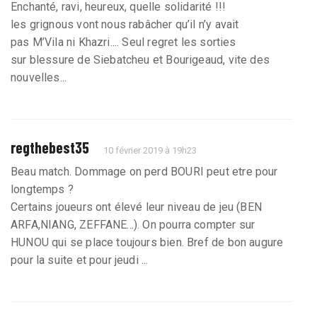
Enchanté, ravi, heureux, quelle solidarité !!!
les grignous vont nous rabâcher qu’il n’y avait
pas M’Vila ni Khazri.... Seul regret les sorties
sur blessure de Siebatcheu et Bourigeaud, vite des
nouvelles...
regthebest35
10 février 2019 à 19h23
Beau match. Dommage on perd BOURI peut etre pour
longtemps ?
Certains joueurs ont élevé leur niveau de jeu (BEN
ARFA,NIANG, ZEFFANE...). On pourra compter sur
HUNOU qui se place toujours bien. Bref de bon augure
pour la suite et pour jeudi ...