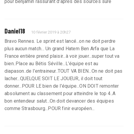
pour benjamin rassurant d’après des sources sure
Daniel18
10 février 2019 à 20h27
Bravo Rennes. Le sprint est lancé...on ne doit perdre
plus aucun match… Un grand Hatem Ben Arfa que La
France entière prend plaisir...à voir jouer...super tout va
bien..Place au Bétis Séville...L’équipe est au
diapason..de l’entraineur..TOUT VA BIEN...On ne doit pas
lacher...QUELQUE SOIT LE JOUEUR, il doit tout
donner...POUR LE bien de l’équipe...ON DOIT remonter
absolument au classement pour atteindre le top 4..A
bon entendeur salut...On doit devancer des équipes
comme Strasbourg...POUR finir européen...