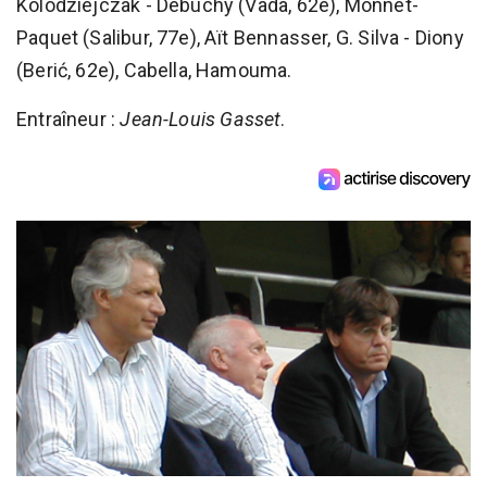
Kolodziejczak - Debuchy (Vada, 62e), Monnet-
Paquet (Salibur, 77e), Aït Bennasser, G. Silva - Diony
(Berić, 62e), Cabella, Hamouma.
Entraîneur :
Jean-Louis Gasset
.