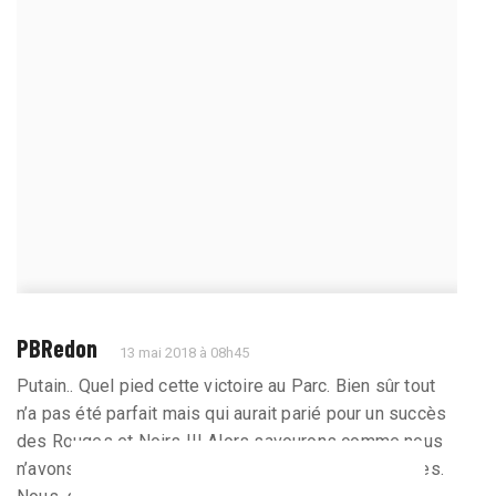
PBRedon
13 mai 2018 à 08h45
Putain.. Quel pied cette victoire au Parc. Bien sûr tout
n’a pas été parfait mais qui aurait parié pour un succès
des Rouges et Noirs !!! Alors savourons comme nous
n’avons plus eu le droit de le faire depuis des années.