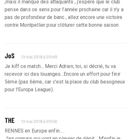
,mais il manque des attaquants , j’espère que le club
pense dans ce sens pour l’année prochaine car il n’y a
pas de profondeur de banc , allez encore une victoire
contre Montpellier pour clôturer cette bonne saison
JoS
13 mai 2018 à 01h49
Je kiff ce match... Merci Adrien, toi, si décrié, tu va
recevoir ici des louanges...Encore un effort pour finir
5ème (pas 6ème, car c’est la place du club besogneux
pour l’Europa League).
THE
13 mai 2018 à 01h50
RENNES en Europe enfin.....
J’en connais qui vont en pleurer de dépit... M’enfin je