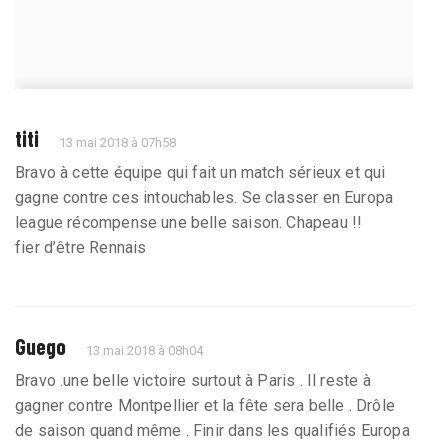
titi
13 mai 2018 à 07h58
Bravo à cette équipe qui fait un match sérieux et qui
gagne contre ces intouchables. Se classer en Europa
league récompense une belle saison. Chapeau !!
fier d’être Rennais
Guego
13 mai 2018 à 08h04
Bravo .une belle victoire surtout à Paris . Il reste à
gagner contre Montpellier et la fête sera belle . Drôle
de saison quand même . Finir dans les qualifiés Europa