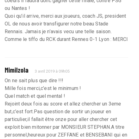
coeurs il faudra donc gagner cette finale, contre PSG
ou Nantes !
Quoi qu’il arrive, merci aux joueurs, coach JS, president
OL de nous avoir transfigurer notre beau Stade
Rennais. Jamais je n’avais vecu une telle saison.
Comme le tiffo du RCK durant Rennes 0-1 Lyon : MERCI
Mimilzola
3 avril 2019 à 09h05
On ne sait plus que dire !!!
Mille fois merci,c’est le minimum !
Quel match et quel mental !
Rejoint deux fois au score et allez chercher un 3eme
but,c’est fort.Pas question de sortir un joueur en
particulier,il fallait être onze pour aller chercher cet
exploit bien mitonner par MONSIEUR STEPHAN.A titre
personnel,heureux pour ZEFFANE et BENSEBANI qui en