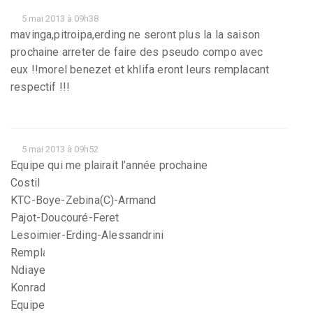
5 mai 2013 à 09h38
mavinga,pitroipa,erding ne seront plus la la saison
prochaine arreter de faire des pseudo compo avec
eux !!morel benezet et khlifa eront leurs remplacant
respectif !!!
5 mai 2013 à 09h52
Equipe qui me plairait l’année prochaine
Costil
KTC-Boye-Zebina(C)-Armand
Pajot-Doucouré-Feret
Lesoimier-Erding-Alessandrini
Remplaçants :
Ndiaye-Lemonnier-Uzoeny-Héry-Ngando-Danzé-
Konradsen-Said
Equipe à bas coup car Armand vaut pas plus de