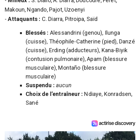
-
Milieux :
S. Diallo, A. Diarra, Doucouré, Féret,
Makoun, Ngando, Pajot, Uzoenyi
-
Attaquants :
C. Diarra, Pitroipa, Saïd
Blessés :
Alessandrini (genou), Ilunga
(cuisse), Théophile-Catherine (pied), Danzé
(cuisse), Erding (adducteurs), Kana-Biyik
(contusion pulmonaire), Apam (blessure
musculaire), Montaño (blessure
musculaire)
Suspendu :
aucun
Choix de l’entraîneur :
Ndiaye, Konradsen,
Sané