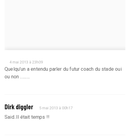
4 mai 2013 à 23h09
Quelqu’un a entendu parler du futur coach du stade oui
ou non ..........
Dirk diggler
5 mai 2013 à 00h17
Said..Il était temps !!