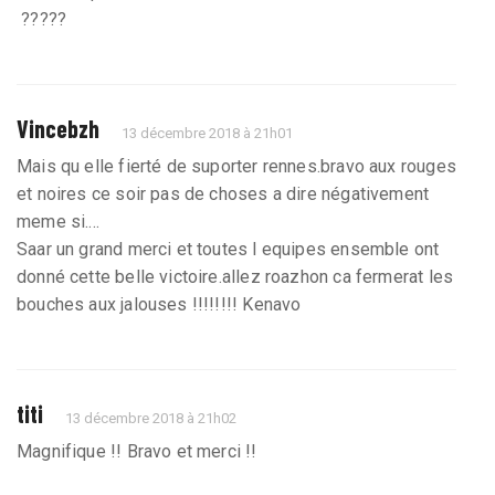
?????
Vincebzh
13 décembre 2018 à 21h01
Mais qu elle fierté de suporter rennes.bravo aux rouges
et noires ce soir pas de choses a dire négativement
meme si....
Saar un grand merci et toutes l equipes ensemble ont
donné cette belle victoire.allez roazhon ca fermerat les
bouches aux jalouses !!!!!!!! Kenavo
titi
13 décembre 2018 à 21h02
Magnifique !! Bravo et merci !!