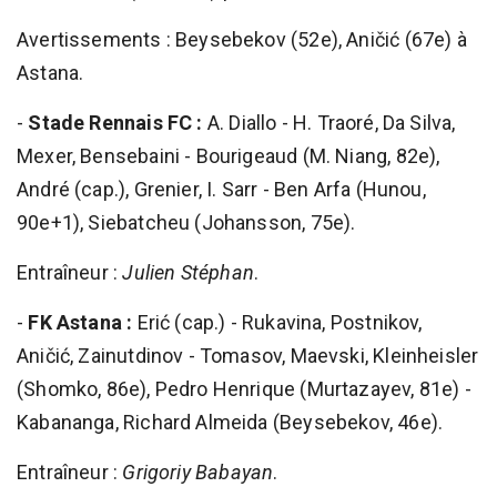
Avertissements : Beysebekov (52e), Aničić (67e) à
Astana.
-
Stade Rennais FC :
A. Diallo - H. Traoré, Da Silva,
Mexer, Bensebaini - Bourigeaud (M. Niang, 82e),
André (cap.), Grenier, I. Sarr - Ben Arfa (Hunou,
90e+1), Siebatcheu (Johansson, 75e).
Entraîneur :
Julien Stéphan
.
-
FK Astana :
Erić (cap.) - Rukavina, Postnikov,
Aničić, Zainutdinov - Tomasov, Maevski, Kleinheisler
(Shomko, 86e), Pedro Henrique (Murtazayev, 81e) -
Kabananga, Richard Almeida (Beysebekov, 46e).
Entraîneur :
Grigoriy Babayan
.