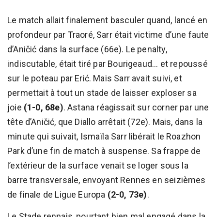
Le match allait finalement basculer quand, lancé en
profondeur par Traoré, Sarr était victime d’une faute
d’Aničić dans la surface (66e). Le penalty,
indiscutable, était tiré par Bourigeaud... et repoussé
sur le poteau par Erić. Mais Sarr avait suivi, et
permettait à tout un stade de laisser exploser sa
joie
(1-0, 68e)
. Astana réagissait sur corner par une
tête d’Aničić, que Diallo arrêtait (72e). Mais, dans la
minute qui suivait, Ismaïla Sarr libérait le Roazhon
Park d’une fin de match à suspense. Sa frappe de
l’extérieur de la surface venait se loger sous la
barre transversale, envoyant Rennes en seizièmes
de finale de Ligue Europa
(2-0, 73e)
.
Le Stade rennais, pourtant bien mal engagé dans la