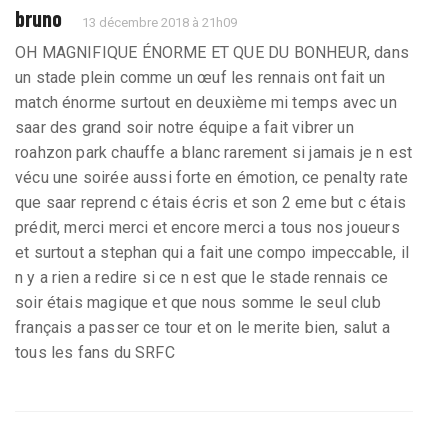
bruno
13 décembre 2018 à 21h09
OH MAGNIFIQUE ÉNORME ET QUE DU BONHEUR, dans
un stade plein comme un œuf les rennais ont fait un
match énorme surtout en deuxième mi temps avec un
saar des grand soir notre équipe a fait vibrer un
roahzon park chauffe a blanc rarement si jamais je n est
vécu une soirée aussi forte en émotion, ce penalty rate
que saar reprend c étais écris et son 2 eme but c étais
prédit, merci merci et encore merci a tous nos joueurs
et surtout a stephan qui a fait une compo impeccable, il
n y a rien a redire si ce n est que le stade rennais ce
soir étais magique et que nous somme le seul club
français a passer ce tour et on le merite bien, salut a
tous les fans du SRFC