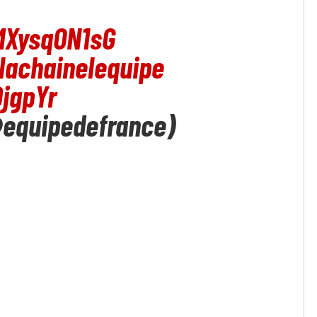
/MXysqON1sG
lachainelequipe
QjgpYr
@equipedefrance)