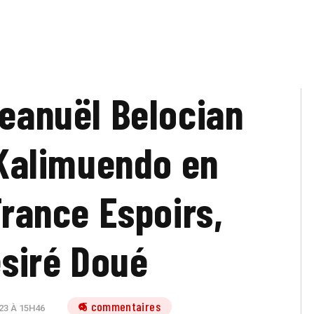
Jeanuël Belocian
Kalimuendo en
rance Espoirs,
siré Doué
5 commentaires
23 À 15H46