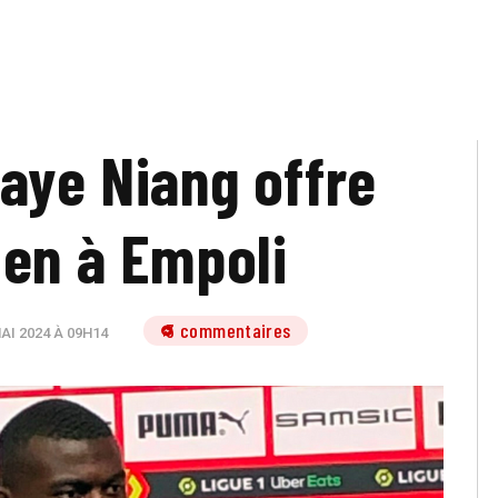
Baye Niang offre
ien à Empoli
3 commentaires
AI 2024 À 09H14