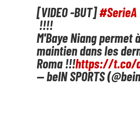
[VIDEO -BUT]
#SerieA
!!!!
M'Baye Niang permet à 
maintien dans les dern
Roma !!!
https://t.co
— beIN SPORTS (@bei