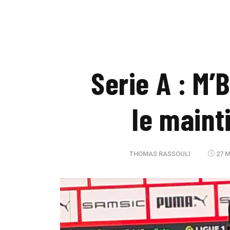
Serie A : M’
le maint
THOMAS RASSOULI
27 M