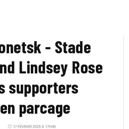
onetsk - Stade
and Lindsey Rose
es supporters
 en parcage
17 FÉVRIER 2023 À 17H40