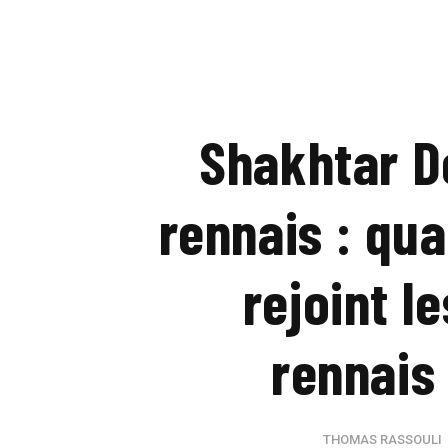
Shakhtar D
rennais : qu
rejoint l
rennais
THOMAS RASSOULI