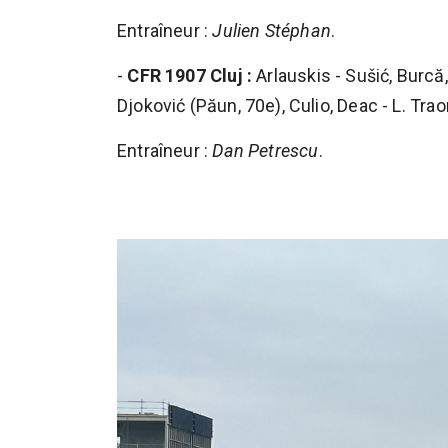
Entraîneur :
Julien Stéphan
.
-
CFR 1907 Cluj :
Arlauskis - Sušić, Burcă
Djoković (Păun, 70e), Culio, Deac - L. Trao
Entraîneur :
Dan Petrescu
.