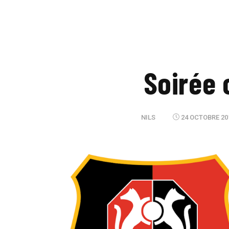
Soirée
NILS
24 OCTOBRE 20