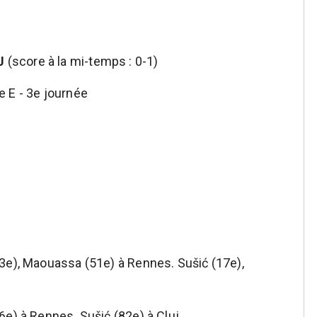
J
(score à la mi-temps : 0-1)
 E - 3e journée
3e), Maouassa (51e) à Rennes. Sušić (17e),
e) à Rennes. Sušić (82e) à Cluj.