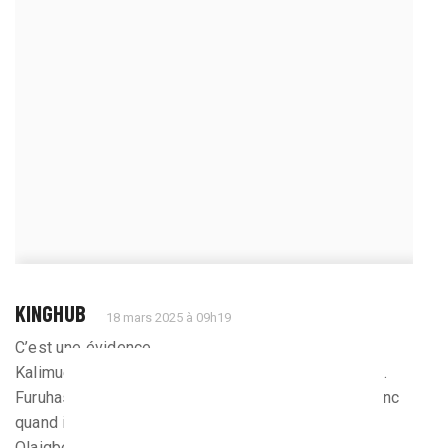
KINGHUB
18 mars 2025 à 09h19
C’est une évidence.
Kalimuendo et Al Tamari ne sont pas des finisseurs.
Furuhashi est un joueur d’espaces,de profondeur,donc
quand il n’y en a pas il ne sert pas à grand chose.
Olaigbe est une sorte de Doku du pauvre.Il peut