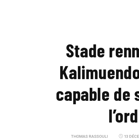
Stade renn
Kalimuendo 
capable de 
l’or
THOMAS RASSOULI
13 DÉCE