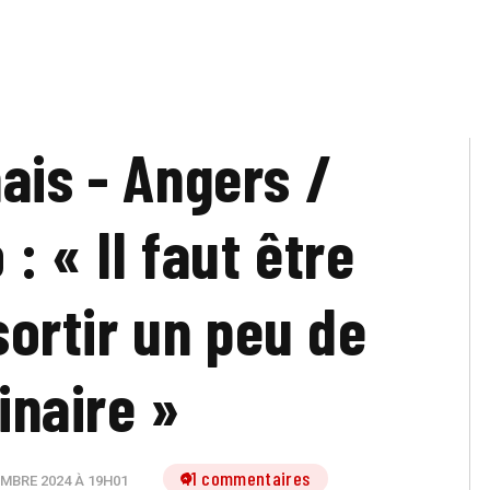
ais - Angers /
: « Il faut être
sortir un peu de
dinaire »
11 commentaires
MBRE 2024 À 19H01