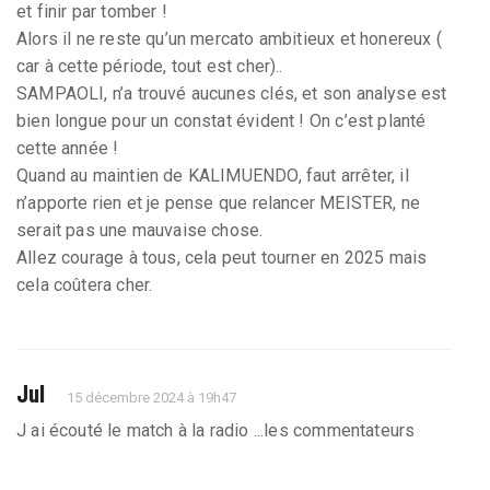
et finir par tomber !
Alors il ne reste qu’un mercato ambitieux et honereux (
car à cette période, tout est cher)..
SAMPAOLI, n’a trouvé aucunes clés, et son analyse est
bien longue pour un constat évident ! On c’est planté
cette année !
Quand au maintien de KALIMUENDO, faut arrêter, il
n’apporte rien et je pense que relancer MEISTER, ne
serait pas une mauvaise chose.
Allez courage à tous, cela peut tourner en 2025 mais
cela coûtera cher.
Jul
15 décembre 2024 à 19h47
J ai écouté le match à la radio ...les commentateurs
rennais n étaient guère emballé...victoire par deux but
mais n en reste pas moins une purge . Chapeau à vous