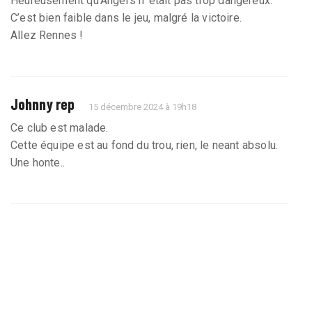
Heureusement qu’Angers n’ était pas trop dangereux.
C’est bien faible dans le jeu, malgré la victoire.
Allez Rennes !
Johnny rep
15 décembre 2024 à 19h18
Ce club est malade.
Cette équipe est au fond du trou, rien, le neant absolu.
Une honte..