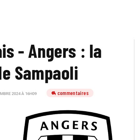
is - Angers : la
e Sampaoli
4 commentaires
MBRE 2024 À 16H09