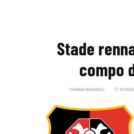
Stade renna
compo d
THOMAS RASSOULI
15 DÉCE