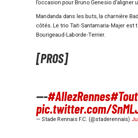
l’occasion pour Bruno Genesio d’aligner 
Mandanda dans les buts, la charnière Badé
côtés. Le trio Tait-Santamaria-Majer est t
Bourigeaud-Laborde-Terrier.
[PROS]
---
#AllezRennes
#Tout
pic.twitter.com/SnM
— Stade Rennais F.C. (@staderennais)
Ju