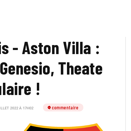
s - Aston Villa :
Genesio, Theate
ulaire !
1 commentaire
ILLET 2022 À 17H02