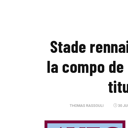
Stade rennai
la compo de 
tit
THOMAS RASSOULI
30 JU