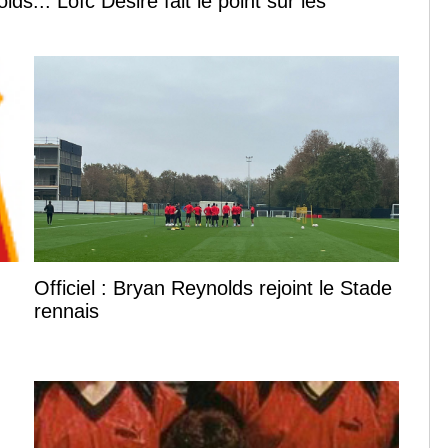
s... Loïc Désiré fait le point sur les
Officiel : Bryan Reynolds rejoint le Stade
rennais