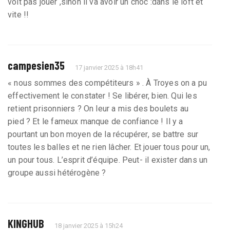
voit pas jouer ,sinon il va avoir un choc :dans le loft et
vite !!
campesien35
17 janvier 2025 à 18h41
« nous sommes des compétiteurs » . À Troyes on a pu
effectivement le constater ! Se libérer, bien. Qui les
retient prisonniers ? On leur a mis des boulets au
pied ? Et le fameux manque de confiance ! Il y a
pourtant un bon moyen de la récupérer, se battre sur
toutes les balles et ne rien lâcher. Et jouer tous pour un,
un pour tous. L’esprit d’équipe. Peut- il exister dans un
groupe aussi hétérogène ?
KINGHUB
18 janvier 2025 à 15h24