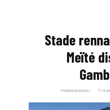
Stade renna
Meïté d
Gamba
THOMAS RASSOULI
18 AV