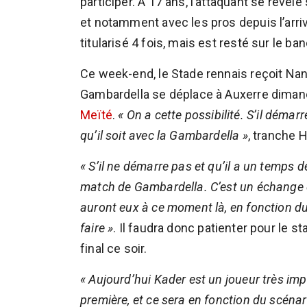
participer. À 17 ans, l’attaquant se révèl
et notamment avec les pros depuis l’arriv
titularisé 4 fois, mais est resté sur le b
Ce week-end, le Stade rennais reçoit Nant
Gambardella se déplace à Auxerre diman
Meïté
.
« On a cette possibilité. S’il démarr
qu’il soit avec la Gambardella »
, tranche 
« S’il ne démarre pas et qu’il a un temps de
match de Gambardella. C’est un échange q
auront eux à ce moment là, en fonction du
faire »
. Il faudra donc patienter pour le s
final ce soir.
« Aujourd’hui Kader est un joueur très impor
première, et ce sera en fonction du scénari