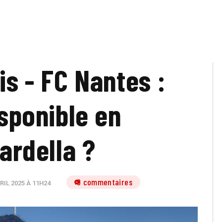
is - FC Nantes :
isponible en
rdella ?
9 commentaires
RIL 2025 À 11H24