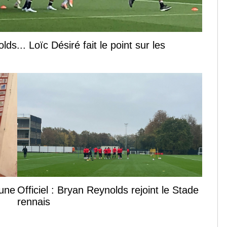
s... Loïc Désiré fait le point sur les
 une
Officiel : Bryan Reynolds rejoint le Stade
rennais