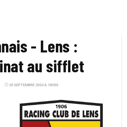
nais - Lens :
nat au sifflet
20 SEPTEMBRE 2024 À 10H50