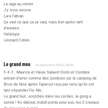
La rage au ventre
J’y crois encore
Lara Fabian.
Ça vaut ce que ça ça vaut, mais bon après tant
d’années…
Hallelujia
Léonard Cohen.
Le grand mou
20 septembre 2024 à 23h46
3-4-3....Maurice et Haise Saluent Dodo et Condate
entrain d’errer comme des zombies sur le camping de
Brice de Nice après l’upercut reçu par celui qu’ils ont
tant vilipender:Flo-Mo.
Le grand huit...scotchés dans les cordes...le gong a
sonné ! Ko debout, match perdu pour eux, les 2 oiseaux