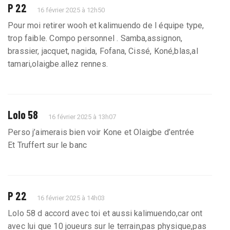
P 22
16 février 2025 à 12h50
Pour moi retirer wooh et kalimuendo de l équipe type,
trop faible. Compo personnel . Samba,assignon,
brassier, jacquet, nagida, Fofana, Cissé, Koné,blas,al
tamari,olaigbe.allez rennes.
Lolo 58
16 février 2025 à 13h07
Perso j’aimerais bien voir Kone et Olaigbe d’entrée
Et Truffert sur le banc
P 22
16 février 2025 à 14h03
Lolo 58 d accord avec toi et aussi kalimuendo,car ont
avec lui que 10 joueurs sur le terrain,pas physique,pas