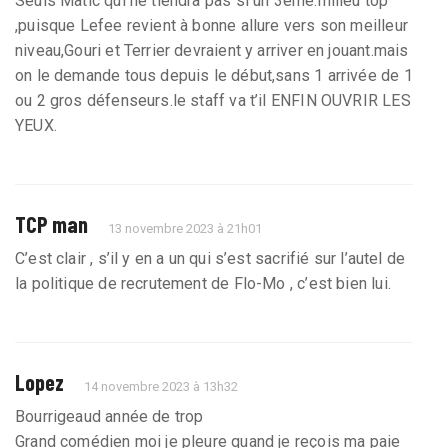
Seuls Matic qui ne tiendra pas si un 3eme.milieu top
,puisque Lefee revient à bonne allure vers son meilleur
niveau,Gouri et Terrier devraient y arriver en jouant.mais
on le demande tous depuis le début,sans 1 arrivée de 1
ou 2 gros défenseurs.le staff va t’il ENFIN OUVRIR LES
YEUX.
TCP man
13 novembre 2023 à 21h01
C’est clair , s’il y en a un qui s’est sacrifié sur l’autel de
la politique de recrutement de Flo-Mo , c’est bien lui.
Lopez
14 novembre 2023 à 13h32
Bourrigeaud année de trop
Grand comédien moi je pleure quand je reçois ma paie