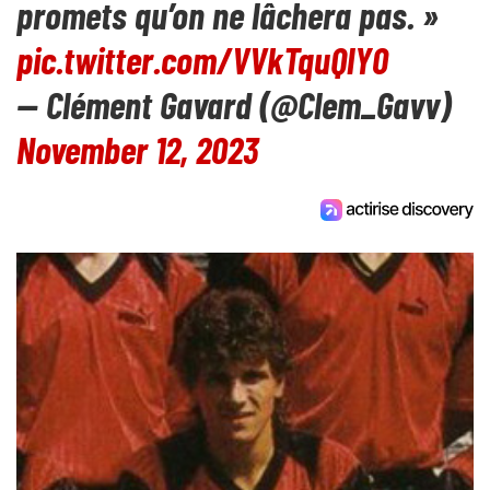
promets qu’on ne lâchera pas. »
pic.twitter.com/VVkTquQlY0
— Clément Gavard (@Clem_Gavv)
November 12, 2023