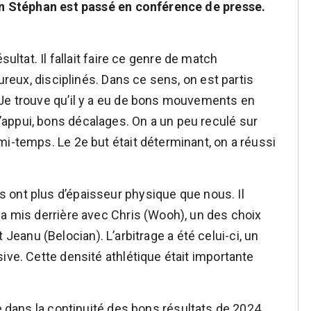
ien Stéphan est passé en conférence de presse.
ultat. Il fallait faire ce genre de match
oureux, disciplinés. Dans ce sens, on est partis
 Je trouve qu’il y a eu de bons mouvements en
appui, bons décalages. On a un peu reculé sur
mi-temps. Le 2e but était déterminant, on a réussi
 ont plus d’épaisseur physique que nous. Il
 a mis derrière avec Chris (Wooh), un des choix
 et Jeanu (Belocian). L’arbitrage a été celui-ci, un
ive. Cette densité athlétique était importante
re dans la continuité des bons résultats de 2024.