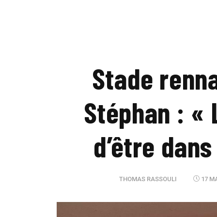
Stade renna
Stéphan : « L
d’être dans
THOMAS RASSOULI
17 MA