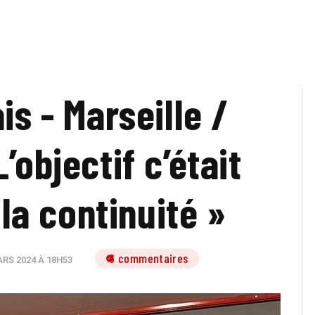
is - Marseille /
’objectif c’était
 la continuité »
6 commentaires
RS 2024 À 18H53