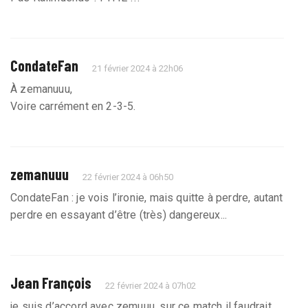
CondateFan
21 février 2024 à 22h06
À zemanuuu,
Voire carrément en 2-3-5.
zemanuuu
22 février 2024 à 06h50
CondateFan : je vois l’ironie, mais quitte à perdre, autant
perdre en essayant d’être (très) dangereux...
Jean François
22 février 2024 à 07h02
je suis d’accord avec zemuuu, sur ce match il faudrait