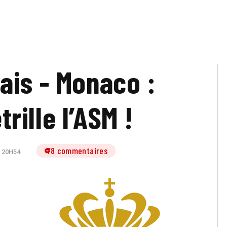
ais - Monaco :
rille l’ASM !
78 commentaires
 20H54