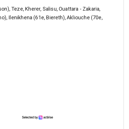
n), Teze, Kherer, Salisu, Ouattara - Zakaria,
o), Ilenikhena (61e, Biereth), Akliouche (70e,