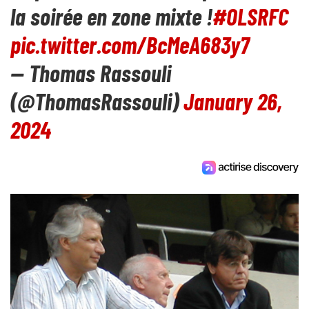
la soirée en zone mixte !
#OLSRFC
pic.twitter.com/BcMeA683y7
— Thomas Rassouli
(@ThomasRassouli)
January 26,
2024