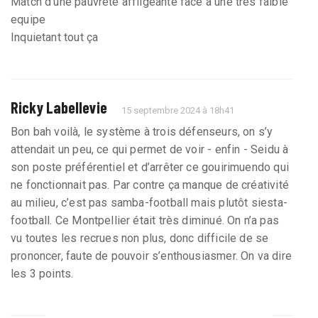
Match d’une pauvreté affligeante face à une très faible
equipe
Inquietant tout ça
Ricky Labellevie
15 septembre 2024 à 18h41
Bon bah voilà, le système à trois défenseurs, on s’y
attendait un peu, ce qui permet de voir - enfin - Seidu à
son poste préférentiel et d’arrêter ce gouirimuendo qui
ne fonctionnait pas. Par contre ça manque de créativité
au milieu, c’est pas samba-football mais plutôt siesta-
football. Ce Montpellier était très diminué. On n’a pas
vu toutes les recrues non plus, donc difficile de se
prononcer, faute de pouvoir s’enthousiasmer. On va dire
les 3 points.