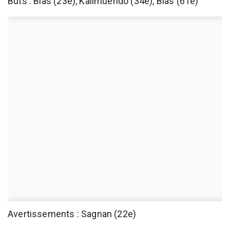
Buts : Blas (23e), Kalimuendo (34e), Blas (61e)
Avertissements : Sagnan (22e)