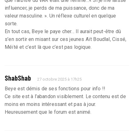
que l’arbitre du VAR était une femme...« Si je me laisse
influencer, je perds de ma puissance, donc de ma
valeur masculine. ». Un réflexe culturel en quelque
sorte.
En tout cas, Beye le paye cher... Il aurait peut-être dû
s’en sortir en misant sur ces jeunes Aït Boudlal, Cissé,
Méïté et c’est là que c’est pas logique.
ShabShab
27 octobre 2025 à 17h25
Beye est démis de ses fonctions pour info !!
Ce site est à l’abandon visiblement. Le contenu est de
moins en moins intéressant et pas à jour.
Heureusement que le forum est animé.