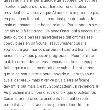
dessiner mais Majer a décidé de suppléer ce soir les
habituels buteurs et s est transformé en buteur
providentiel…Je trouve que Almendar s impose de plus
en plus dans les buts commettant peu de fautes de
main et assurant une bonne relance. Par contre on n est
jamais tout à fait tranquille avec Omari qui a encore fait
deux ou trois passes hasardeuses qui ont mis ses
coéquipiers en difficulté. Il faut vraiment qu il s
appliqué à gommer ces erreurs et saute d humeur car
sinon il ne va pas pouvoir progresser…Pour le reste
match correct des acteurs rennais contre une équipe
faible qui n a quasiment fait que subir… Il est temps
que la saison s arrête pour Laborde qui est toujours
aussi généreux mais n arrive plus à être efficace
devant le but mais c est un combattant… Il reviendra !!!!
Au prochain match par d autre choix que d éclater les
Canaris même si cette année ils tiennent la route
surtout devant…Il faudra les plumer et mettre les