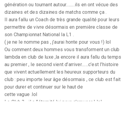
génération ou tournant autour.........ils en ont vécue des
dizaines et des dizaines de matchs comme ça .
Il aura fallu un Coach de très grande qualité pour leurs
permettre de vivre désormais en première classe de
son Championnat National la L1 .
( je ne le nomme pas , j’aurai honte pour vous !) lol
Ou comment deux hommes vous transforment un club
lambda en club de luxe ,la encore il aura fallu du temps
au premier , le second vient d’arriver.......c’est l’histoire
que vivent actuellement les heureux supporteurs du
club : peu importe leur âge désormais , ce club est fait
pour durer et continuer sur le haut de
cette vague .lol
Le Club ? ...il a l’éternité lui pour s’amuser ! lol
Bonne Nuit ! lol