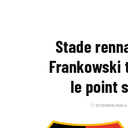
Stade renna
Frankowski t
le point 
27 FÉVRIER 2026 À