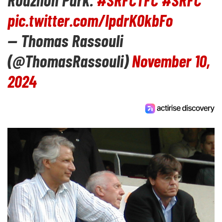
pic.twitter.com/lpdrK0kbFo
— Thomas Rassouli
(@ThomasRassouli)
November 10,
2024