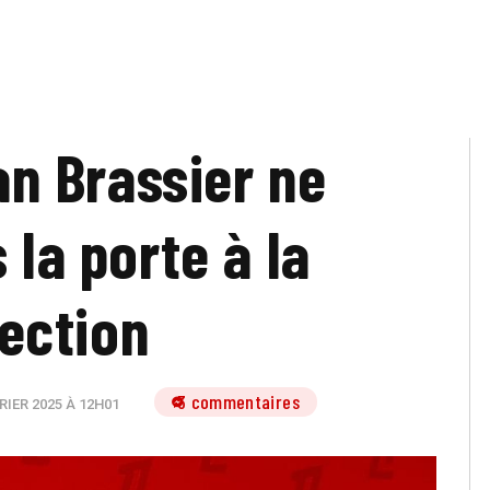
ian Brassier ne
 la porte à la
ection
3 commentaires
RIER 2025 À 12H01