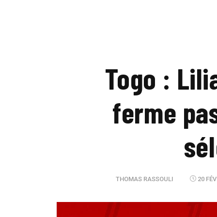
Togo : Lil
ferme pas
sél
THOMAS RASSOULI
20 FÉV