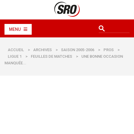
MENU
ACCUEIL
>
ARCHIVES
>
SAISON 2005-2006
>
PROS
>
LIGUE 1
>
FEUILLES DE MATCHES
>
UNE BONNE OCCASION
MANQUÉE...