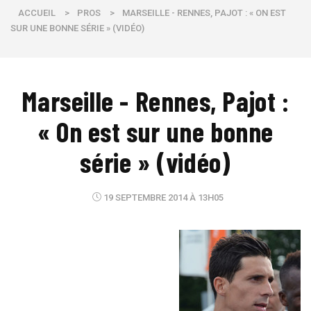
ACCUEIL
>
PROS
>
MARSEILLE - RENNES, PAJOT : « ON EST
SUR UNE BONNE SÉRIE » (VIDÉO)
Marseille - Rennes, Pajot :
« On est sur une bonne
série » (vidéo)
19 SEPTEMBRE 2014 À 13H05