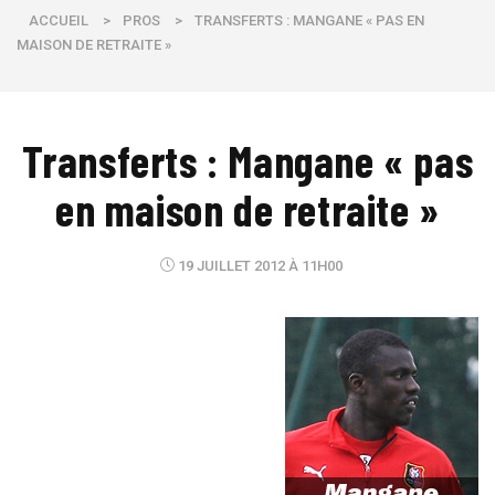
ACCUEIL
>
PROS
>
TRANSFERTS : MANGANE « PAS EN
MAISON DE RETRAITE »
Transferts : Mangane « pas
en maison de retraite »
19 JUILLET 2012 À 11H00