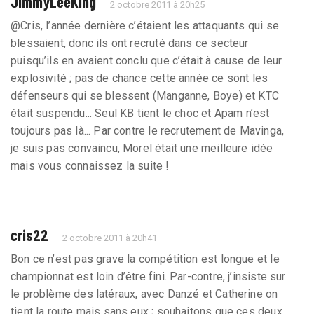
JimmyLeeKing
2 octobre 2011 à 20h25
@Cris, l’année dernière c’étaient les attaquants qui se
blessaient, donc ils ont recruté dans ce secteur
puisqu’ils en avaient conclu que c’était à cause de leur
explosivité ; pas de chance cette année ce sont les
défenseurs qui se blessent (Manganne, Boye) et KTC
était suspendu... Seul KB tient le choc et Apam n’est
toujours pas là... Par contre le recrutement de Mavinga,
je suis pas convaincu, Morel était une meilleure idée
mais vous connaissez la suite !
cris22
2 octobre 2011 à 20h41
Bon ce n’est pas grave la compétition est longue et le
championnat est loin d’être fini. Par-contre, j’insiste sur
le problème des latéraux, avec Danzé et Catherine on
tient la route mais sans eux ; souhaitons que ces deux