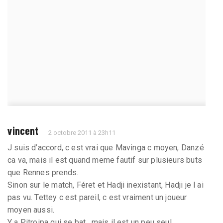
vincent
2 octobre 2011 à 23h11
J suis d’accord, c est vrai que Mavinga c moyen, Danzé
ca va, mais il est quand meme fautif sur plusieurs buts
que Rennes prends.
Sinon sur le match, Féret et Hadji inexistant, Hadji je l ai
pas vu. Tettey c est pareil, c est vraiment un joueur
moyen aussi.
Y a Pitroipa qui se bat , mais il est un peu seul.