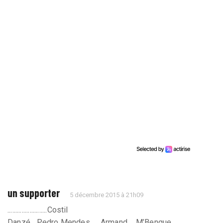
un supporter
5 décembre 2015 à 21h09
.........................Costil
Danzé....Pedro Mendes .... Armand.... M’Bengue