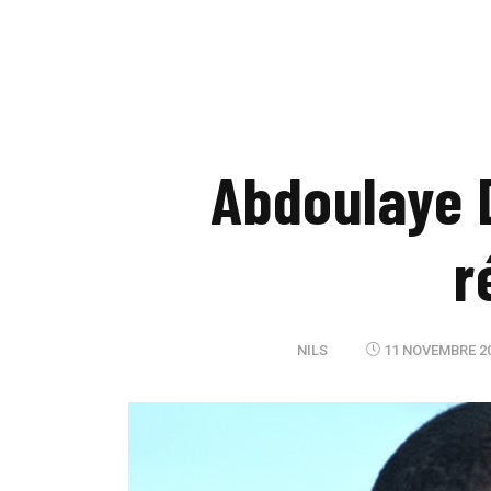
Abdoulaye D
r
NILS
11 NOVEMBRE 20