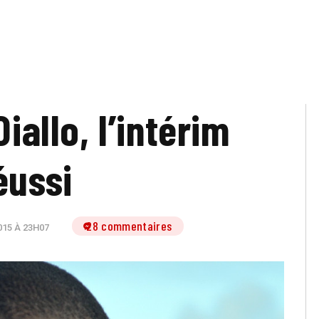
iallo, l’intérim
éussi
28 commentaires
15 À 23H07