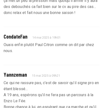
ça met un peu la pression mais quoiqu’il arrive il y aura
des debouchés ca fait bien sur le cv au pire des cas...
donc relax et fait nous une bonne saison !
CondateFan
14 mai 2025 à 19h01
Ouais enfin plutôt Paul Citron comme on dit par chez
nous.
Yannzeman
15 mai 2025 à 09h21
Ce qui ne rassure pas, c’est de savoir qu’il signe pro en
étant blessé...
A 19 ans, espérons qu’il ne fera pas un parcours à la
Enzo Le Fée.
Bonne chance à lui, en espérant que ça marche et qu’il