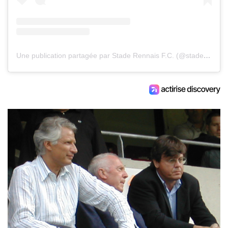
Une publication partagée par Stade Rennais F.C. (@staderennaisfc)