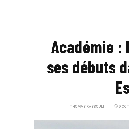
Académie : 
ses débuts d
Es
THOMAS RASSOULI
9 OCT