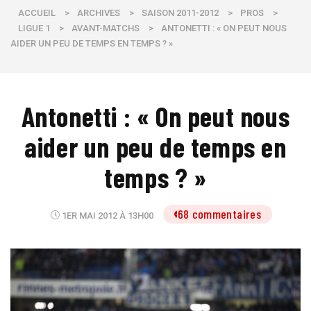
ACCUEIL
>
ARCHIVES
>
SAISON 2011-2012
>
PROS
>
LIGUE 1
>
AVANT-MATCHS
>
ANTONETTI : « ON PEUT NOUS
AIDER UN PEU DE TEMPS EN TEMPS ? »
Antonetti : « On peut nous
aider un peu de temps en
temps ? »
68 commentaires
1ER MAI 2012 À 13H00