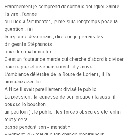
Franchement je comprend désormais pourquoi Sainté
l’a viré , l’année
ou il les a fait monter , je me suis longtemps posé la
question , j’ai
la réponse désormais , dire que je prenais les
dirigeants Stéphanois
pour des malhonnêtes .
C’est un fouteur de merde qui cherche d’abord à diviser
pour régner et insidieusement , il y arrive.
L’ambiance délétaire de la Route de Lorient , il l’a
ammené avec lui .
A Nice il avait pareillement divisé le public .
La pression , la jeunesse de son groupe ( la aussi il
pousse le bouchon
un peu loin ) , le public , les forces obscures etc. enfin
tout y sera
passé pendant son « mendat » .
Vivement le 6 mai que l’on change d’entraineur .