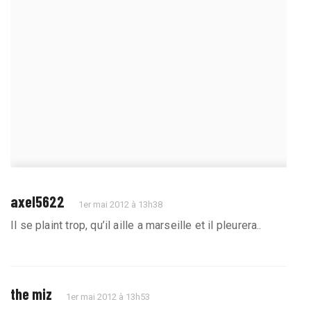
axel5622
1er mai 2012 à 13h38
Il se plaint trop, qu’il aille a marseille et il pleurera..
the miz
1er mai 2012 à 13h53