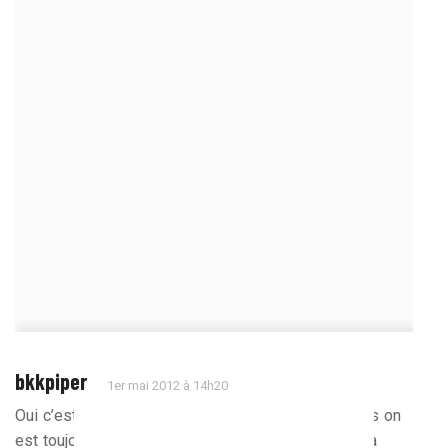
bkkpiper
1er mai 2012 à 14h20
Oui c’est bien de se stabiliser, mais si dans 20 ans on
est toujours au même point, seras-tu heureux de la