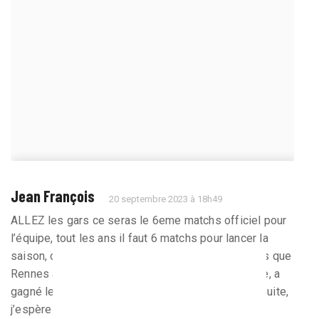
Jean François
20 septembre 2023 à 18h49
ALLEZ les gars ce seras le 6eme matchs officiel pour
l’équipe, tout les ans il faut 6 matchs pour lancer la
saison, on y est... et a chaque fois depuis deux ans que
Rennes a jouer en coupe d’Europe dans la semaine, a
gagné le match de championnat qui arrivait par la suite,
j’espère vraiment que cette habitude va continuer,