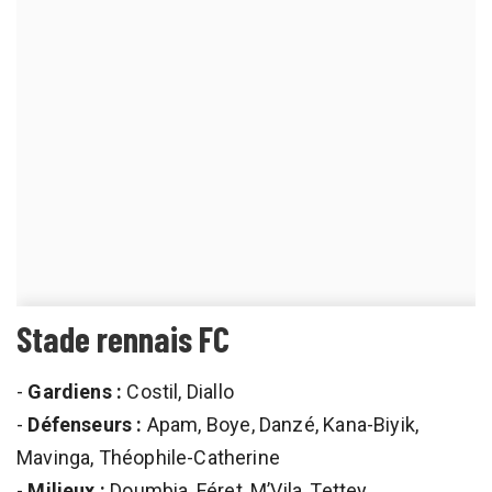
Stade rennais FC
-
Gardiens :
Costil, Diallo
-
Défenseurs :
Apam, Boye, Danzé, Kana-Biyik,
Mavinga, Théophile-Catherine
-
Milieux :
Doumbia, Féret, M’Vila, Tettey