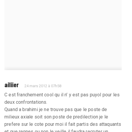
ailiier
24 mars 2012 à 07h58
C est franchement cool qu il n’ y est pas puyol pour les
deux confrontations.
Quand a brahimi je ne trouve pas que le poste de
milieux axiale soit son poste de predilection je le
prefere sur le cote pour moi il fait partis des attaquants
et que rennes ou non le veille il faudra recruter un