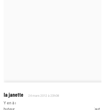
la janette
24 mars 2012 à 23h08
Y en à marre de ces matchs bidon , il fallait un vrai
buteur et un Erding ! Il ne jouait pas au PSG ! Sinon faut