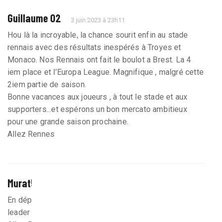
Guillaume 02
3 juin 2023 à 23h11
Hou là la incroyable, la chance sourit enfin au stade
rennais avec des résultats inespérés à Troyes et
Monaco. Nos Rennais ont fait le boulot a Brest. La 4
iem place et l’Europa League. Magnifique , malgré cette
2iem partie de saison.
Bonne vacances aux joueurs , à tout le stade et aux
supporters...et espérons un bon mercato ambitieux
pour une grande saison prochaine.
Allez Rennes
Murat56
3 juin 2023 à 23h12
En dépit de nombreux joueurs blessés, dont notre
leader d’attaque, c’est une saison incroyable !