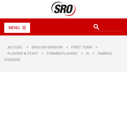
MENU
ACCUEIL
>
ENGLISH VERSION
>
FIRST TEAM
>
PLAYERS & STAFF
>
FORMER PLAYERS
>
N
>
FABRICE
N’GUESSI