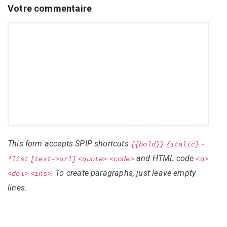
Votre commentaire
This form accepts SPIP shortcuts
{{bold}}
{italic}
-
and HTML code
*list
[text->url]
<quote>
<code>
<q>
. To create paragraphs, just leave empty
<del>
<ins>
lines.