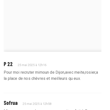
P 22
25 mai 2025 à 12h16
Pour moi recruter mimoun de Dijon,avec meite,rosier,a
la place de nos chèvres et meilleurs qu eux.
Sofrua
25 mai 2025 à 12h58