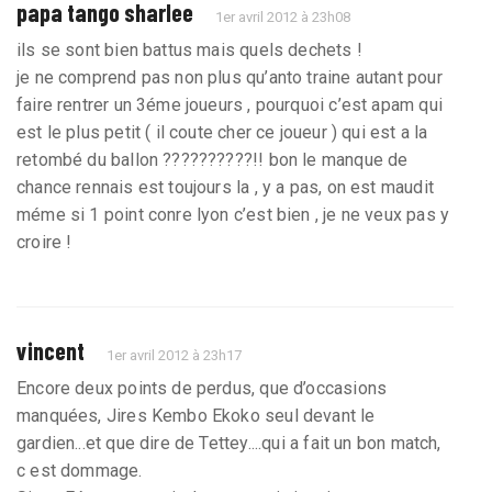
papa tango sharlee
1er avril 2012 à 23h08
ils se sont bien battus mais quels dechets !
je ne comprend pas non plus qu’anto traine autant pour
faire rentrer un 3éme joueurs , pourquoi c’est apam qui
est le plus petit ( il coute cher ce joueur ) qui est a la
retombé du ballon ??????????!! bon le manque de
chance rennais est toujours la , y a pas, on est maudit
méme si 1 point conre lyon c’est bien , je ne veux pas y
croire !
vincent
1er avril 2012 à 23h17
Encore deux points de perdus, que d’occasions
manquées, Jires Kembo Ekoko seul devant le
gardien...et que dire de Tettey....qui a fait un bon match,
c est dommage.