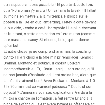
classique, c vmt pas possible ! Et pourtant, cette fois
ci, à 1-0 à 5 min, j’y ai cru ! On va faire le break ! Il fallait
au moins en mettre 2 à la mi temps. Pitriopa sur le
poteau à la 10e en oubliant erding, Tettey à coté devant
le but vide, kembo à coté...incroyable ! Le plus énervant
et frustrant, c cette domination en 1ere mi tps (comme
ctre marseille, nancy, St etienne, Lille) qui ne donne
qu’un but.
Et autre chose, je ne comprendrai jamais le coaching
d’Anto ! Il a 3 choix à la 60e min pr remplacer Kembo :
Brahimi, Montano et Boukari. Il choisit Boukari,
incompréhensible ! Et, 10min + tard, il sort erding, qu’il
ne sort jamais d’habitude qd il est moins bon, alors que
la il était vraiment bon ! Avec Boukari et Montano à 1-0
à la 70e min, est ce vraiment judicieux ? Quel est son
objectif ? J’aimerais voir ses explications. Garde à la
mi tps a changé sa formation , a fait rentré Briand à la
place de Fofana qui s’est avéré payant (+ offensive ac