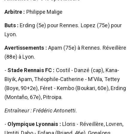
Arbitre :
Philippe Malige
Buts :
Erding (5e) pour Rennes. Lopez (75e) pour
Lyon.
Avertissements :
Apam (75e) à Rennes. Réveillère
(88e) à Lyon.
-
Stade Rennais FC :
Costil - Danzé (cap), Kana-
Biyik, Apam, Théophile-Catherine - M’Vila, Tettey
(Boye, 90+2e), Féret - Kembo (Boukari, 60e), Erding
(Montaño, 67e), Pitroipa.
Entraîneur : Frédéric Antonetti.
-
Olympique Lyonnais :
Lloris - Réveillère, Lovren,
Umtiti, Dabo - Fofana (Briand, 46e), Gonalons,