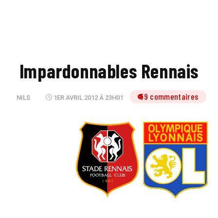
Impardonnables Rennais
59 commentaires
NILS
1ER AVRIL 2012 À 23H01